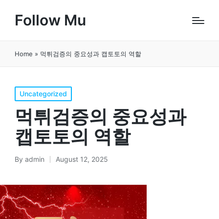
Follow Mu
Home
»
먹튀검증의 중요성과 캡토토의 역할
Posted
Uncategorized
in
먹튀검증의 중요성과
캡토토의 역할
By
admin
August 12, 2025
Posted
by