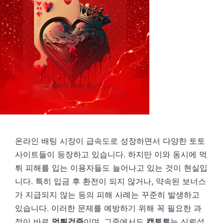
온라인 배팅 시장이 급속도로 성장하면서 다양한 토토
사이트들이 등장하고 있습니다. 하지만 이와 동시에 먹
튀 피해를 입는 이용자들도 늘어나고 있는 것이 현실입
니다. 특히 입금 후 환전이 되지 않거나, 약속된 보너스
가 지급되지 않는 등의 피해 사례는 꾸준히 발생하고
있습니다. 이러한 문제를 예방하기 위해 꼭 필요한 과
정이 바로
먹튀검증
이며, 그중에서도
캡토토
는 신뢰성