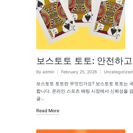
보스토토 토토: 안전하고
By
admin
February 25, 2026
Uncategorized
Posted
Posted
by
in
보스토토 토토란 무엇인가요? 보스토토 토토는 국
합니다. 온라인 스포츠 배팅 시장에서 신뢰성을 검
글…
Read More