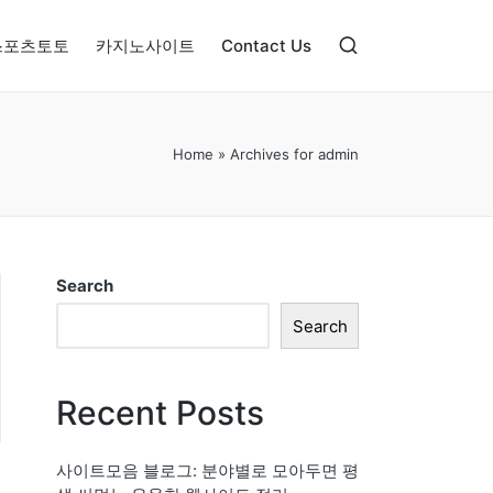
스포츠토토
카지노사이트
Contact Us
Home
»
Archives for admin
Search
Search
Recent Posts
사이트모음 블로그: 분야별로 모아두면 평