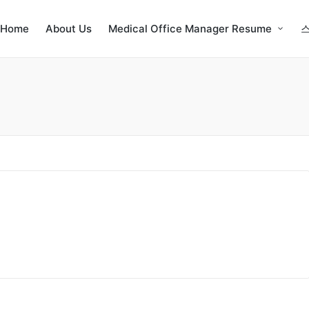
Home
About Us
Medical Office Manager Resume