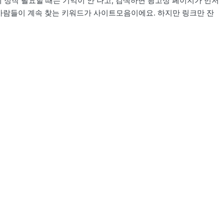
데 정작 필요할 때는 기억이 안 나고, 검색하면 광고성 페이지가 먼저
 사람들이 계속 찾는 키워드가 사이트모음이에요. 하지만 링크만 잔