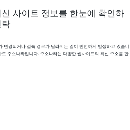
최신 사이트 정보를 한눈에 확인하
전략
가 변경되거나 접속 경로가 달라지는 일이 빈번하게 발생하고 있습니
 바로 주소나라입니다. 주소나라는 다양한 웹사이트의 최신 주소를 한