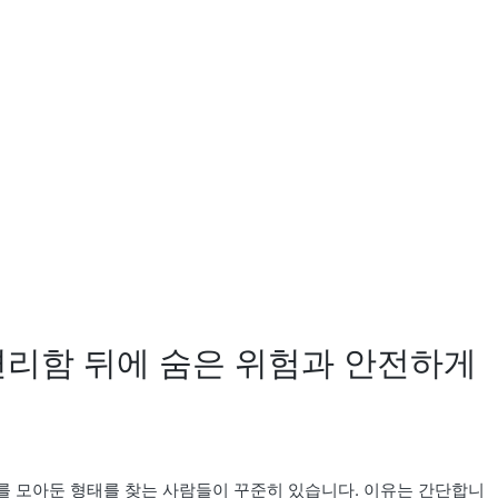
편리함 뒤에 숨은 위험과 안전하게
크를 모아둔 형태를 찾는 사람들이 꾸준히 있습니다. 이유는 간단합니