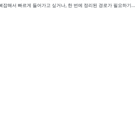
 복잡해서 빠르게 들어가고 싶거나, 한 번에 정리된 경로가 필요하기…