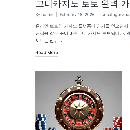
고니카지노 토토 완벽 가
By
admin
February 18, 2026
Uncategorized
Posted
Posted
by
in
온라인 토토와 카지노 플랫폼이 인기를 얻으면서
관심을 갖는 곳이 바로 고니카지노 토토입니다. 
토토는 신규…
Read More