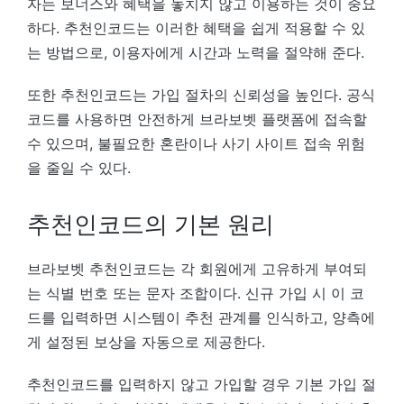
자는 보너스와 혜택을 놓치지 않고 이용하는 것이 중요
하다. 추천인코드는 이러한 혜택을 쉽게 적용할 수 있
는 방법으로, 이용자에게 시간과 노력을 절약해 준다.
또한 추천인코드는 가입 절차의 신뢰성을 높인다. 공식
코드를 사용하면 안전하게 브라보벳 플랫폼에 접속할
수 있으며, 불필요한 혼란이나 사기 사이트 접속 위험
을 줄일 수 있다.
추천인코드의 기본 원리
브라보벳 추천인코드는 각 회원에게 고유하게 부여되
는 식별 번호 또는 문자 조합이다. 신규 가입 시 이 코
드를 입력하면 시스템이 추천 관계를 인식하고, 양측에
게 설정된 보상을 자동으로 제공한다.
추천인코드를 입력하지 않고 가입할 경우 기본 가입 절