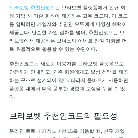
브라보벳 추천인코드
는 브라보벳 플랫폼에서 신규 회
원 가입 시 기존 회원이 제공하는 고유 코드다. 이 코드
를 입력하면 가입자와 추천인 모두에게 다양한 혜택이
제공된다. 단순한 가입 절차를 넘어, 추천인코드는 브
라보벳에서 제공하는 보너스와 이벤트 참여 기회를 더
욱 효율적으로 활용할 수 있는 수단이다.
추천인코드는 새로운 이용자를 브라보벳 플랫폼으로
안전하게 안내하고, 기존 회원에게도 보상 혜택을 제공
하는 구조로 설계되어 있다. 따라서 올바르게 사용하면
플랫폼 내에서 더욱 풍부한 경험과 보상을 누릴 수 있
다.
브라보벳 추천인코드의 필요성
온라인 토토나 카지노 서비스를 이용할 때, 신규 가입