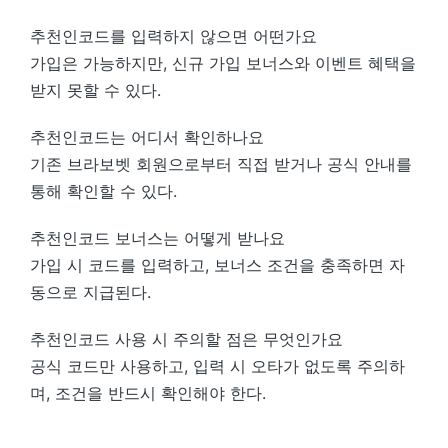
추천인코드를 입력하지 않으면 어떤가요
가입은 가능하지만, 신규 가입 보너스와 이벤트 혜택을
받지 못할 수 있다.
추천인코드는 어디서 확인하나요
기존 브라보벳 회원으로부터 직접 받거나 공식 안내를
통해 확인할 수 있다.
추천인코드 보너스는 어떻게 받나요
가입 시 코드를 입력하고, 보너스 조건을 충족하면 자
동으로 지급된다.
추천인코드 사용 시 주의할 점은 무엇인가요
공식 코드만 사용하고, 입력 시 오타가 없도록 주의하
며, 조건을 반드시 확인해야 한다.