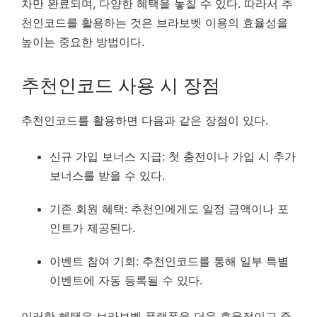
차만 완료되며, 다양한 혜택을 놓칠 수 있다. 따라서 추
천인코드를 활용하는 것은 브라보벳 이용의 효율성을
높이는 중요한 방법이다.
추천인코드 사용 시 장점
추천인코드를 활용하면 다음과 같은 장점이 있다.
신규 가입 보너스 지급: 첫 충전이나 가입 시 추가
보너스를 받을 수 있다.
기존 회원 혜택: 추천인에게도 일정 금액이나 포
인트가 제공된다.
이벤트 참여 기회: 추천인코드를 통해 일부 특별
이벤트에 자동 등록될 수 있다.
이러한 혜택은 브라보벳 플랫폼을 더욱 효율적이고 즐