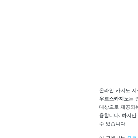
온라인 카지노 시
우르스카지노
는 
대상으로 제공되
용합니다. 하지만
수 있습니다.