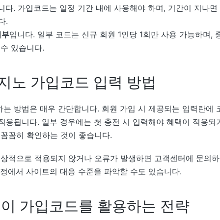
니다. 가입코드는 일정 기간 내에 사용해야 하며, 기간이 지나면
다.
여부
입니다. 일부 코드는 신규 회원 1인당 1회만 사용 가능하며, 
 수 있습니다.
지노 가입코드 입력 방법
는 방법은 매우 간단합니다. 회원 가입 시 제공되는 입력란에
적용됩니다. 일부 경우에는 첫 충전 시 입력해야 혜택이 적용되
 꼼꼼히 확인하는 것이 좋습니다.
정상적으로 적용되지 않거나 오류가 발생하면 고객센터에 문의하
과정에서 사이트의 대응 수준을 파악할 수도 있습니다.
원이 가입코드를 활용하는 전략