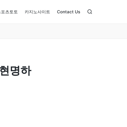
스포츠토토
카지노사이트
Contact Us
 현명하