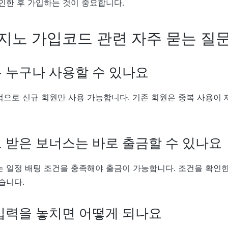
인한 후 가입하는 것이 중요합니다.
지노 가입코드 관련 자주 묻는 질
 누구나 사용할 수 있나요
으로 신규 회원만 사용 가능합니다. 기존 회원은 중복 사용이 
 받은 보너스는 바로 출금할 수 있나요
 일정 배팅 조건을 충족해야 출금이 가능합니다. 조건을 확인
습니다.
입력을 놓치면 어떻게 되나요