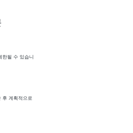
문
제한될 수 있습니
한 후 계획적으로