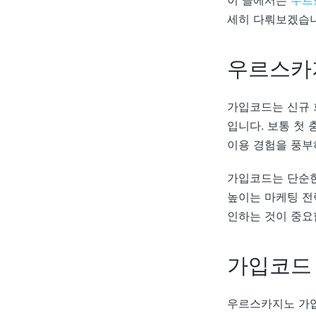
이 글에서는
우르
세히 다뤄보겠습니
우르스카
가입코드는 신규 
입니다. 보통 첫 
이용 경험을 풍부
가입코드는 단순한
높이는 마케팅 전
인하는 것이 중요
가입코드 
우르스카지노 가입