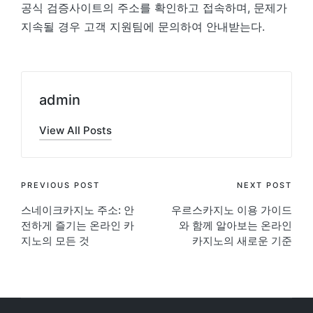
공식 검증사이트의 주소를 확인하고 접속하며, 문제가
지속될 경우 고객 지원팀에 문의하여 안내받는다.
admin
View All Posts
Post
PREVIOUS POST
NEXT POST
스네이크카지노 주소: 안
우르스카지노 이용 가이드
navigation
전하게 즐기는 온라인 카
와 함께 알아보는 온라인
지노의 모든 것
카지노의 새로운 기준