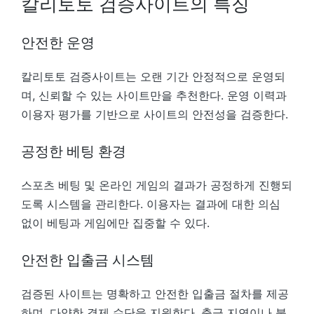
칼리토토 검증사이트의 특징
안전한 운영
칼리토토 검증사이트는 오랜 기간 안정적으로 운영되
며, 신뢰할 수 있는 사이트만을 추천한다. 운영 이력과
이용자 평가를 기반으로 사이트의 안전성을 검증한다.
공정한 베팅 환경
스포츠 베팅 및 온라인 게임의 결과가 공정하게 진행되
도록 시스템을 관리한다. 이용자는 결과에 대한 의심
없이 베팅과 게임에만 집중할 수 있다.
안전한 입출금 시스템
검증된 사이트는 명확하고 안전한 입출금 절차를 제공
하며, 다양한 결제 수단을 지원한다. 출금 지연이나 불