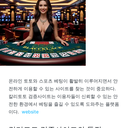
온라인 토토와 스포츠 베팅이 활발히 이루어지면서 안
전하게 이용할 수 있는 사이트를 찾는 것이 중요하다.
칼리토토 검증사이트는 이용자들이 신뢰할 수 있는 안
전한 환경에서 베팅을 즐길 수 있도록 도와주는 플랫폼
이다.
website