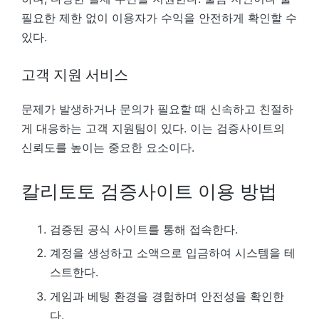
필요한 제한 없이 이용자가 수익을 안전하게 확인할 수
있다.
고객 지원 서비스
문제가 발생하거나 문의가 필요할 때 신속하고 친절하
게 대응하는 고객 지원팀이 있다. 이는 검증사이트의
신뢰도를 높이는 중요한 요소이다.
칼리토토 검증사이트 이용 방법
검증된 공식 사이트를 통해 접속한다.
계정을 생성하고 소액으로 입금하여 시스템을 테
스트한다.
게임과 베팅 환경을 경험하며 안전성을 확인한
다.