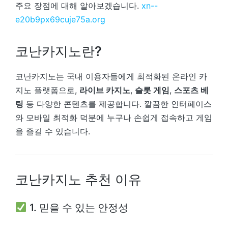
주요 장점에 대해 알아보겠습니다.
xn--
e20b9px69cuje75a.org
코난카지노란?
코난카지노는 국내 이용자들에게 최적화된 온라인 카
지노 플랫폼으로,
라이브 카지노
,
슬롯 게임
,
스포츠 베
팅
등 다양한 콘텐츠를 제공합니다. 깔끔한 인터페이스
와 모바일 최적화 덕분에 누구나 손쉽게 접속하고 게임
을 즐길 수 있습니다.
코난카지노 추천 이유
1. 믿을 수 있는 안정성