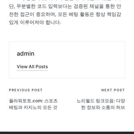
단, 무분별한 코드 입력보다는 검증된 채널을 통한 안
전한 접근이 중요하며, 모든 베팅 활동은 항상 책임감
있게 이루어져야 합니다.
admin
View All Posts
Post
PREVIOUS POST
NEXT POST
플라워토토.com: 스포츠
노리월드 링크모음: 다양
navigation
베팅과 카지노의 모든 것
한 정보와 소통의 허브