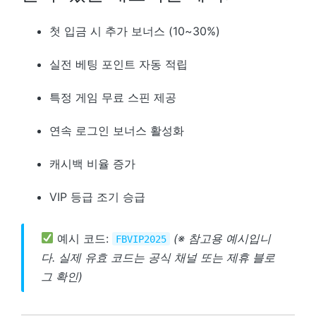
첫 입금 시 추가 보너스 (10~30%)
실전 베팅 포인트 자동 적립
특정 게임 무료 스핀 제공
연속 로그인 보너스 활성화
캐시백 비율 증가
VIP 등급 조기 승급
예시 코드:
(※ 참고용 예시입니
FBVIP2025
다. 실제 유효 코드는 공식 채널 또는 제휴 블로
그 확인)