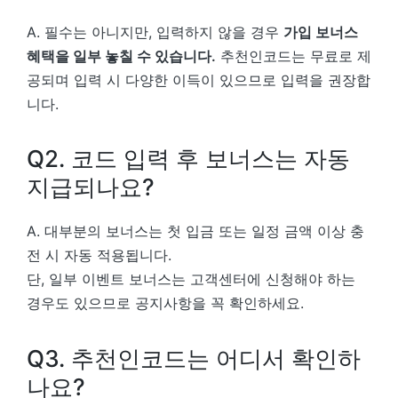
A. 필수는 아니지만, 입력하지 않을 경우
가입 보너스
혜택을 일부 놓칠 수 있습니다.
추천인코드는 무료로 제
공되며 입력 시 다양한 이득이 있으므로 입력을 권장합
니다.
Q2. 코드 입력 후 보너스는 자동
지급되나요?
A. 대부분의 보너스는 첫 입금 또는 일정 금액 이상 충
전 시 자동 적용됩니다.
단, 일부 이벤트 보너스는 고객센터에 신청해야 하는
경우도 있으므로 공지사항을 꼭 확인하세요.
Q3. 추천인코드는 어디서 확인하
나요?