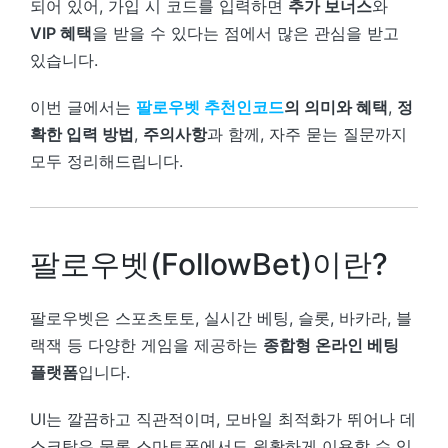
되어 있어, 가입 시 코드를 입력하면
추가 보너스
와
VIP 혜택
을 받을 수 있다는 점에서 많은 관심을 받고
있습니다.
이번 글에서는
팔로우벳 추천인코드
의 의미와 혜택
,
정
확한 입력 방법
,
주의사항
과 함께, 자주 묻는 질문까지
모두 정리해드립니다.
팔로우벳(FollowBet)이란?
팔로우벳은 스포츠토토, 실시간 베팅, 슬롯, 바카라, 블
랙잭 등 다양한 게임을 제공하는
종합형 온라인 베팅
플랫폼
입니다.
UI는 깔끔하고 직관적이며, 모바일 최적화가 뛰어나 데
스크탑은 물론 스마트폰에서도 원활하게 이용할 수 있