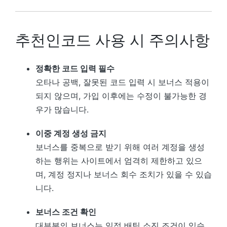
추천인코드 사용 시 주의사항
정확한 코드 입력 필수
오타나 공백, 잘못된 코드 입력 시 보너스 적용이
되지 않으며, 가입 이후에는 수정이 불가능한 경
우가 많습니다.
이중 계정 생성 금지
보너스를 중복으로 받기 위해 여러 계정을 생성
하는 행위는 사이트에서 엄격히 제한하고 있으
며, 계정 정지나 보너스 회수 조치가 있을 수 있습
니다.
보너스 조건 확인
대부분의 보너스는 일정 배팅 소진 조건이 있습