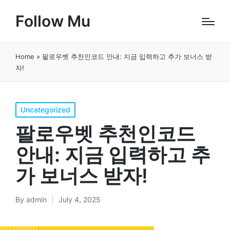
Follow Mu
Home
»
팔로우벳 추천인코드 안내: 지금 입력하고 추가 보너스 받
자!
Posted
Uncategorized
in
팔로우벳 추천인코드
안내: 지금 입력하고 추
가 보너스 받자!
By
admin
July 4, 2025
Posted
by