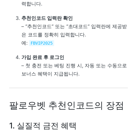
력합니다.
추천인코드 입력란 확인
– “추천인코드” 또는 “초대코드” 입력란에 제공받
은 코드를 정확히 입력합니다.
예:
FBVIP2025
가입 완료 후 로그인
– 첫 충전 또는 베팅 진행 시, 자동 또는 수동으로
보너스 혜택이 지급됩니다.
팔로우벳 추천인코드의 장점
1. 실질적 금전 혜택